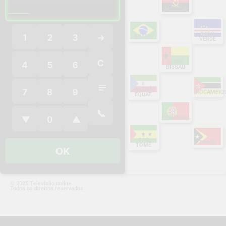
___
ANGOLA
CABO
1
2
3
→
BRASIL
VERDE
C
GUINÉ
4
5
6
BISSAU
GUINÉ
7
8
9
MOCAMBIQ
EQUAT.
📞
PORTUGAL
▼
0
▲
SÃO
TIMOR
TOMÉ
OK
© 2025 Televisão.online.
Todos os direitos reservados.