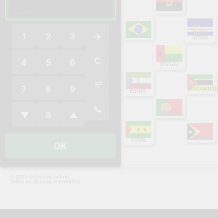
___
ANGOLA
CABO
1
2
3
→
BRASIL
VERDE
C
GUINÉ
4
5
6
BISSAU
GUINÉ
7
8
9
MOCAMBIQ
EQUAT.
📞
PORTUGAL
▼
0
▲
SÃO
TIMOR
TOMÉ
OK
© 2025 Televisão.online.
Todos os direitos reservados.