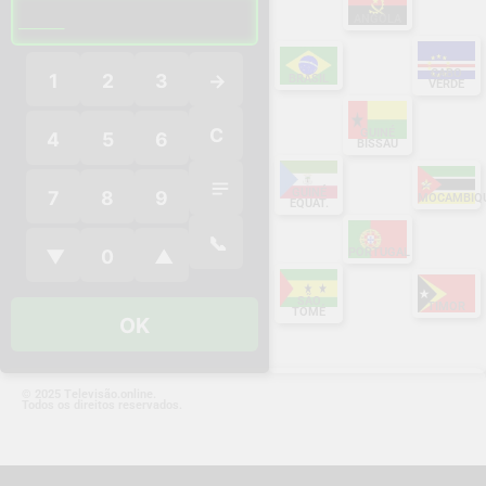
___
ANGOLA
CABO
1
2
3
→
BRASIL
VERDE
C
GUINÉ
4
5
6
BISSAU
GUINÉ
7
8
9
MOCAMBIQ
EQUAT.
📞
PORTUGAL
▼
0
▲
SÃO
TIMOR
TOMÉ
OK
© 2025 Televisão.online.
Todos os direitos reservados.